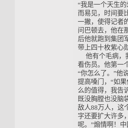
“
我是一个天生的
而易见，时间要
一撇，使得记者
问巴顿去，他在
后他就跑到集团
带上四十枚
紫心
他有个毛病，
看伤员。他第一
“你怎么了。”他
提高嗓门，“如
么的值得，我告
既没胸膛也没脑
敌人88万人，
字还要扩大许多
呢。”煽情啊！