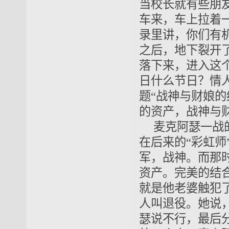
当校长就有些朋
车来，车上拉着
录里讲，你们有
之后，地下裂开
落下来，进入这个
日什么节日？情人
题“战神与财娘的
的资产，战神与
麦克阿瑟
一战
在
后来的
“
彩虹师
军，战神。而那时
资产。完美的结
就是他老婆触犯
人叫退役。她说
瑟说不行，最后分