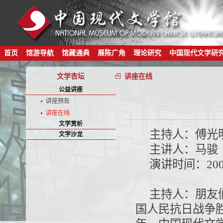
首页
馆游导航
馆藏通典
展陈广角
理论研究
中国现代文学研
文学杏坛
讲座在线
公益讲座
讲座预告
讲座在线
文学赏析
主持人：傅光
文学沙龙
主讲人：马骏
演讲时间：200
主持人：朋友
国人民抗日战争胜