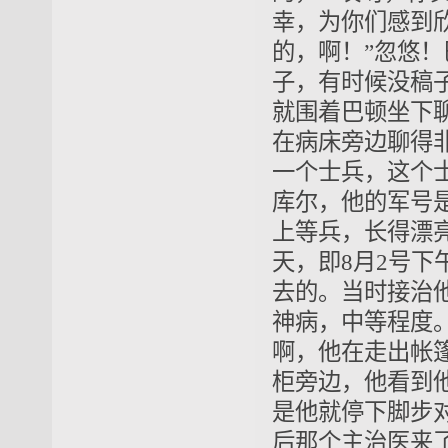
幸，为你们感到
的，啊！”忽悠
子，有时候没稿
就围着巴顿坐下
在病床旁边聊得
一个士兵，这个
库尔
，他的军号是
上等兵，长得漂
天，即8月2号下
去的。当时接治
神病，中等程度
啊，他在走出帐
柜旁边，他看到
是他就停下脚步
后那个主治医来