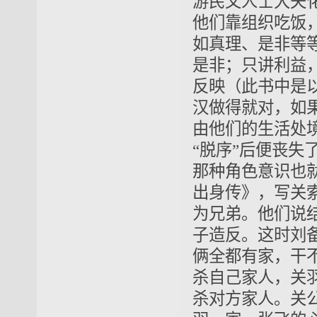
游民文人士大夫
他们靠组织吃饭
如真理、是非等
是非；只讲利益
反映（此书中是
汉做得就对，如
由他们的生活处
“脱序”后便丧
那种角色意识也
出身传》，写关
为兄弟。他们说结
子造反。这时刘
俩全都有家，干
杀自己家人，关
杀对方家人。关