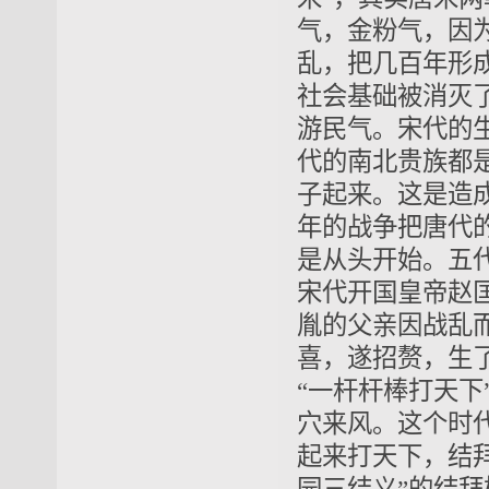
气，金粉气，因
乱，把几百年形
社会基础被消灭
游民气。宋代的
代的南北贵族都
子起来。这是造
年的战争把唐代
是从头开始。五
宋代开国皇帝赵
胤的父亲因战乱
喜，遂招赘，生
“一杆杆棒打天
穴来风。这个时
起来打天下，结