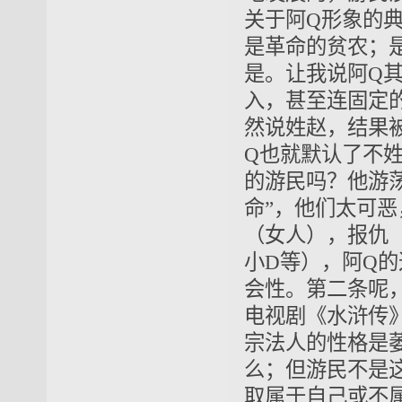
关于阿Q形象的
是革命的贫农；
是。让我说阿Q
入，甚至连固定
然说姓赵，结果
Q也就默认了不
的游民吗？他游
命”，他们太可恶
（女人），报仇
小D等），阿Q的
会性。第二条呢
电视剧《水浒传
宗法人的性格是
么；但游民不是
取属于自己或不