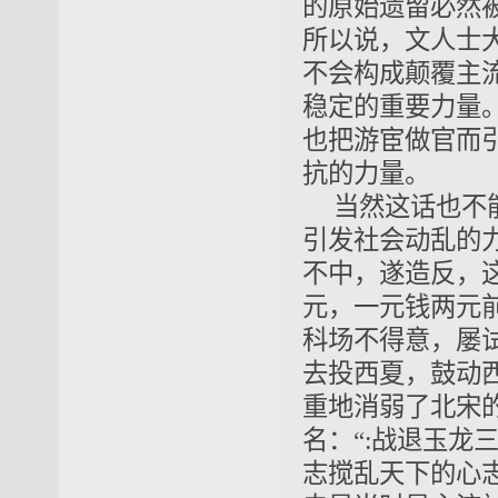
的原始遗留必然
所以说，文人士
不会构成颠覆主
稳定的重要力量
也把游宦做官而
抗的力量。
当然这话也不
引发社会动乱的
不中，遂造反，
元，一元钱两元
科场不得意，屡
去投西夏，鼓动
重地消弱了北宋
名：“:战退玉龙
志搅乱天下的心