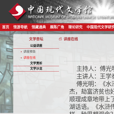
首页
馆游导航
馆藏通典
展陈广角
理论研究
中国现代文学研
文学杏坛
讲座在线
公益讲座
讲座预告
讲座在线
文学赏析
主持人：傅光
文学沙龙
主讲人：王学
傅光明：《水
杰，劫富济贫也
顺理成章地带上
湖话语。《水浒