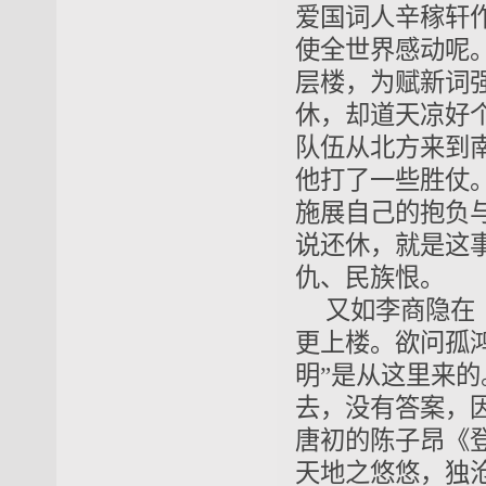
爱国词人辛稼轩
使全世界感动呢
层楼，为赋新词
休，却道天凉好
队伍从北方来到
他打了一些胜仗
施展自己的抱负
说还休，就是这
仇、民族恨。
又如李商隐在
更上楼。欲问孤
明”是从这里来
去，没有答案，
唐初的陈子昂《
天地之悠悠，独