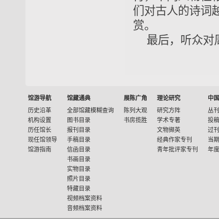
们对古人的诗词
赏。
最后，听众对
馆游导航
馆藏通典
展陈广角
理论研究
中
历史沿革
全部馆藏模糊查询
陈列大观
研究方阵
丛
机构设置
图书目录
书房揽胜
学术专著
投
历任馆长
报刊目录
文物撷英
过
现任馆领导
手稿目录
经典作家专刊
当
馆游指南
信函目录
青年批评家专刊
年
书画目录
实物目录
照片目录
特藏目录
视频档案资料
音频档案资料