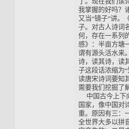
了。现在我们读
我掌握的好吗？
又当“镜子”讲。
子。对古人诗词
何，存在一系列
感》：半亩方塘
谓有源头活水来
诗，读其诗，读
子这段话浓缩为
读唐宋诗词要知
需要我们挖掘了
中国古今上下
国家，像中国对
重。原因有三：
全世界大多以拼