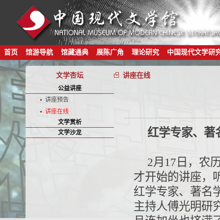
首页
馆游导航
馆藏通典
展陈广角
理论研究
中国现代文学研
文学杏坛
讲座在线
公益讲座
讲座预告
讲座在线
文学赏析
红学专家、著
文学沙龙
2月17日，
才开始的讲座，
红学专家、著名
主持人傅光明研