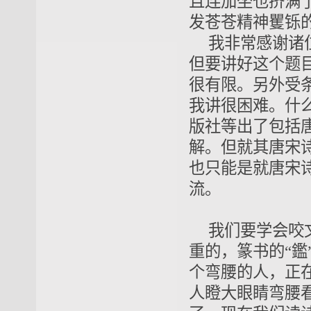
且连加坐也挤满
发苍苍精神矍铄
我非常感谢诸
但要讲好这个题
很有限。另外受
我讲很困难。什
版社等出了包括
解。但就其唐宋
也只能是就唐宋
流。
我们要学会咬
重的，篆书的“
个弯腰的人，正
人瞪大眼睛弯腰