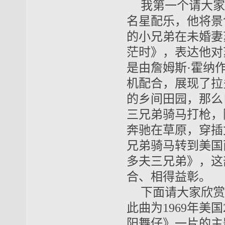
我第一个请大家
名星配乐，他将景
的小兄弟在未婚妻
茫时》，表达他对
是由詹姆斯·霍纳
机配合，展现了拉
的乡间田园，那么
三兄弟骑马打枪，
奔驰在草原，穿插
兄弟骑马转到美国
多夫三兄弟》，这
合、相得益彰。
下面请大家欣赏
此曲为1969年美
阳舞仔》一片的主