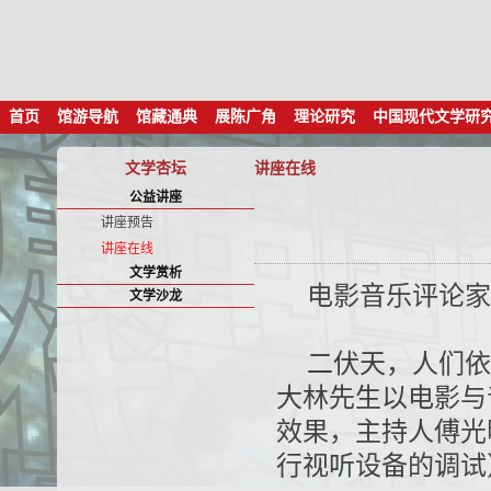
首页
馆游导航
馆藏通典
展陈广角
理论研究
中国现代文学研
文学杏坛
讲座在线
公益讲座
讲座预告
讲座在线
文学赏析
电影音乐评论家
文学沙龙
二伏天，人们依
大林先生以电影与
效果，主持人傅光
行视听设备的调试