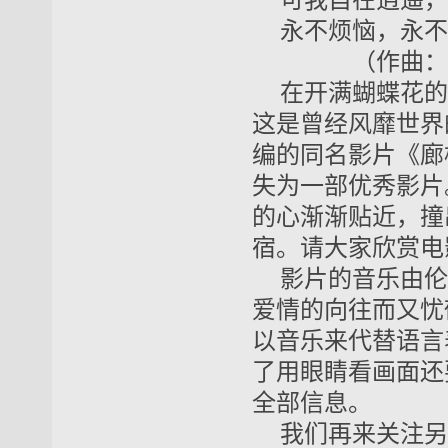
可我自在逍遥，
永不烦恼，永不
（作曲：伯
在开满蝴蝶花的
这是曾经风靡世界
编的同名影片《廊
失为一部优秀影片
的心渐渐贴近，撞
宿。请大家欣赏电
影片的音乐由伦
爱情的向往而又忧
以音乐来代替语言
了用眼睛看画面还
全部信息。
我们再来关注另