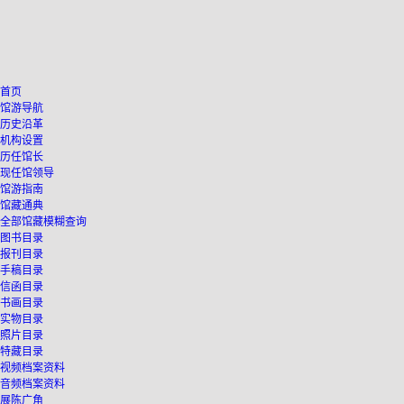
首页
馆游导航
历史沿革
机构设置
历任馆长
现任馆领导
馆游指南
馆藏通典
全部馆藏模糊查询
图书目录
报刊目录
手稿目录
信函目录
书画目录
实物目录
照片目录
特藏目录
视频档案资料
音频档案资料
展陈广角