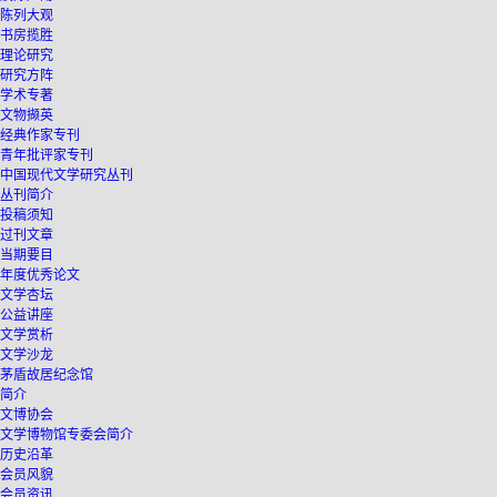
陈列大观
书房揽胜
理论研究
研究方阵
学术专著
文物撷英
经典作家专刊
青年批评家专刊
中国现代文学研究丛刊
丛刊简介
投稿须知
过刊文章
当期要目
年度优秀论文
文学杏坛
公益讲座
文学赏析
文学沙龙
茅盾故居纪念馆
简介
文博协会
文学博物馆专委会简介
历史沿革
会员风貌
会员资讯