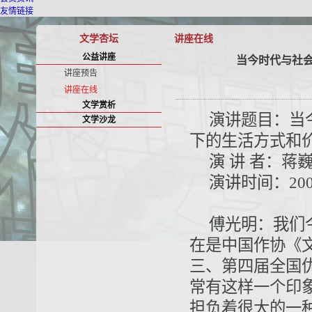
友情链接
文学杏坛
讲座在线
公益讲座
当今时代与社
讲座预告
讲座在线
文学赏析
演讲题目：
当
文学沙龙
下的生活方式和
演
讲
者：
蒋
演讲时间：
20
傅光明：我们
在是中国作协《
三、第四届全国
常有这样一个印
担负着很大的一