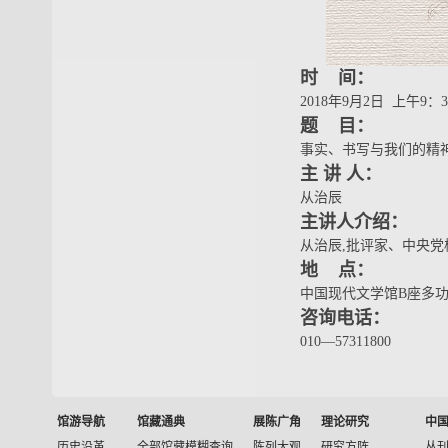
时 间：
2018年9月2日 上午9：3
题 目：
事实、书写与我们的精
主 讲 人：
从治辰
主讲人介绍：
从治辰,批评家、中央党
地 点：
中国现代文学馆B座多
咨询电话：
010—57311800
馆游导航
馆藏通典
展陈广角
理论研究
中
历史沿革
全部馆藏模糊查询
陈列大观
研究方阵
丛