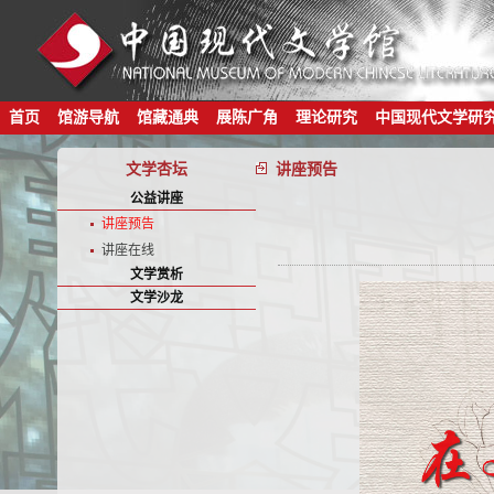
首页
馆游导航
馆藏通典
展陈广角
理论研究
中国现代文学研
文学杏坛
讲座预告
公益讲座
讲座预告
讲座在线
文学赏析
文学沙龙