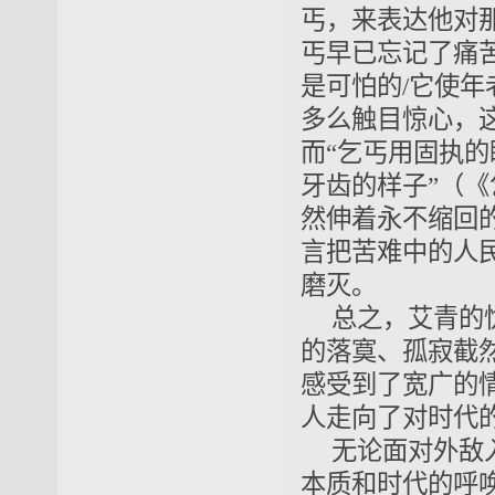
丐，来表达他对
丐早已忘记了痛
是可怕的/它使年
多么触目惊心，
而“乞丐用固执的
牙齿的样子”（
然伸着永不缩回
言把苦难中的人
磨灭。
总之，艾青的
的落寞、孤寂截
感受到了宽广的
人走向了对时代
无论面对外敌
本质和时代的呼唤