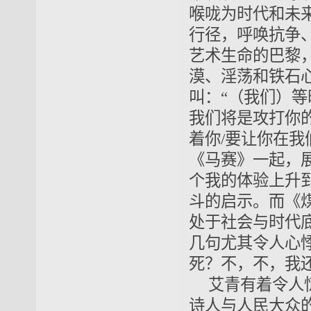
喉咙为时代和未
行径，呼唤抗争
艺术生命的巴黎
漠、淫荡和铁石
叫：“（我们）等
我们将是攻打你的
着你/要让你在我
《马赛》一起，
个我的体验上升
斗的启示。而《
处于社会与时代
几句尤其令人心悸
死？不，不，我还
艾青有着令人
诗人与人民大众