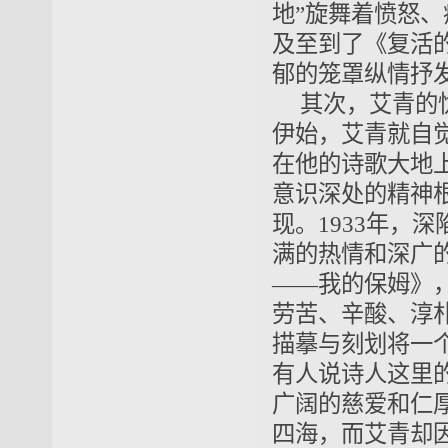
地”旋舞着愤怒
及至到了《复活
郁的笼罩纵情抒
其次，艾青的
伊始，艾青就自
在他的诗歌大地
意识深处的精神
现。1933年，
满的热情和深广
——我的保姆》
劳苦、辛酸、淳
描摹与刻划将一
有人说诗人这里
广阔的慈爱和仁
四海，而艾青却