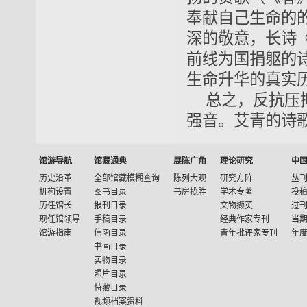
奉献自己生命的
深的敬意，长诗
前线为国捐躯的
生命升华的真实
总之，反抗压
强音。艾青的诗
馆游导航
馆藏通典
展陈广角
理论研究
中
历史沿革
全部馆藏模糊查询
陈列大观
研究方阵
丛
机构设置
图书目录
书房揽胜
学术专著
投
历任馆长
报刊目录
文物撷英
过
现任馆领导
手稿目录
经典作家专刊
当
馆游指南
信函目录
青年批评家专刊
年
书画目录
实物目录
照片目录
特藏目录
视频档案资料