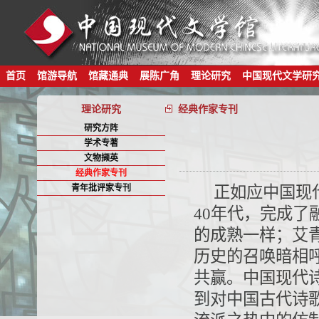
首页
馆游导航
馆藏通典
展陈广角
理论研究
中国现代文学研
理论研究
经典作家专刊
研究方阵
学术专著
文物撷英
经典作家专刊
青年批评家专刊
正如应中国现
40年代，完成
的成熟一样；艾
历史的召唤暗相
共赢。中国现代诗
到对中国古代诗