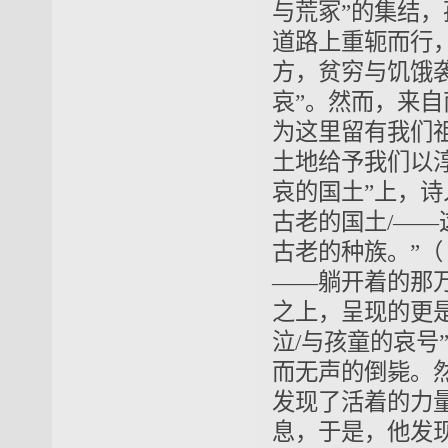
与荒冢”的集结
道路上重轭而行
方，贫穷与饥饿
哀”。然而，来
为这里留有我们
土地给予我们以
哀的国土”上，诗
古老的国土/——
古老的种族。”（
——躺开着的那万
之上，呈现的更是
泣/与孩童的哀号
而无声的倒毙。
发现了活着的力
息，于是，他发现