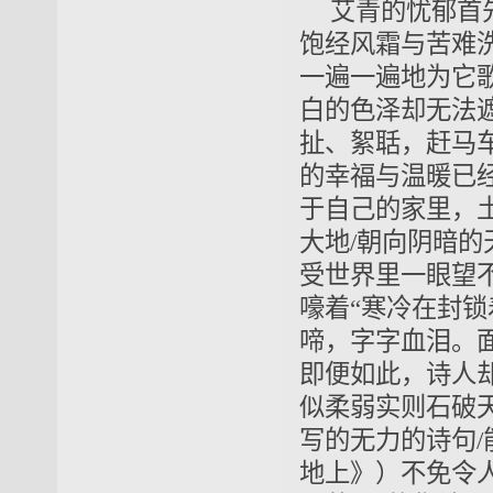
艾青的忧郁首
饱经风霜与苦难
一遍一遍地为它
白的色泽却无法
扯、絮聒，赶马
的幸福与温暖已
于自己的家里，
大地/朝向阴暗的
受世界里一眼望
嚎着“寒冷在封
啼，字字血泪。
即便如此，诗人
似柔弱实则石破天
写的无力的诗句/
地上》）不免令