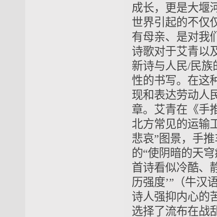
成长，更是大堰
世界引起的不仅
有母亲、是对我
诗歌对于艾青以
新诗与人民/民
性的书写。在这
现和表达劳动人
章。艾青在《手
北方常见的运输
悲哀”图景，手
的“使阴暗的天穹
首诗看似冷酷、静
历强度’”（牛汉
诗人强抑内心的
选择了流布在战