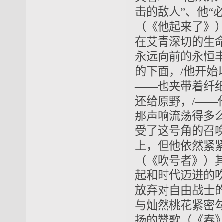
击的敌人”、他“
（《他起来了》
在艾青深切的生
永远向前的永恒丰
的下面，/他开始
——也夹带着纤细
还给原野，/——
那声响流荡得多么
受了这号角的召
上，但他依然紧紧
（《吹号者》）
起和时代迈进的
放弃对自由战士
与灿然桃花紧密
扬的赞歌（《春