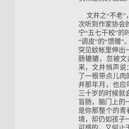
文井之“不老
次听到作家协会
宁“五七干校”
“调皮”的“馈赠
突见蚊帐里伸出
肠辘辘，忽被文
来，文井悄声说
了一根带点儿肉
井那年月，也应
三十岁的时候就
盲肠，脑门上的
是你那整个的青
境，却仍如孩子
可感的，又何止