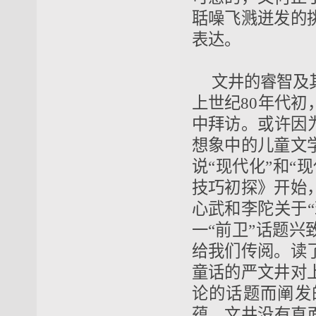
聒噪飞溅迸发的
表达。
文井的睿智及
上世纪80年代
中拜访。或许因
想象中的儿童文
说“现代化”和“
技巧初探》开始
心武和李陀关于
一“前卫”话题
给我们传阅。读
童话的严文井对
论的话题而阐发
蕴。文井没有直