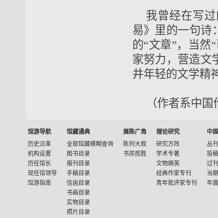
我曾经在写过
易》里的一句诗
的“文章”，当然
家努力，营造文
井年轻的文学精
（作者系中国
馆游导航
馆藏通典
展陈广角
理论研究
中
历史沿革
全部馆藏模糊查询
陈列大观
研究方阵
丛
机构设置
图书目录
书房揽胜
学术专著
投
历任馆长
报刊目录
文物撷英
过
现任馆领导
手稿目录
经典作家专刊
当
馆游指南
信函目录
青年批评家专刊
年
书画目录
实物目录
照片目录