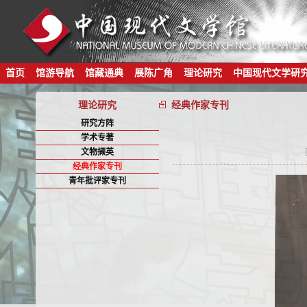
首页
馆游导航
馆藏通典
展陈广角
理论研究
中国现代文学研
理论研究
经典作家专刊
研究方阵
学术专著
文物撷英
经典作家专刊
青年批评家专刊