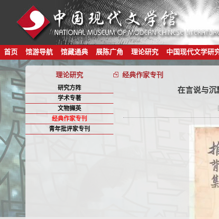
首页
馆游导航
馆藏通典
展陈广角
理论研究
中国现代文学研
理论研究
经典作家专刊
研究方阵
在言说与沉
学术专著
文物撷英
经典作家专刊
青年批评家专刊