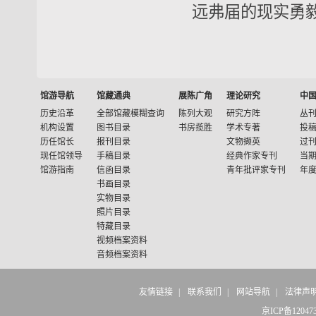
远弗届的现实勇
馆游导航
馆藏通典
展陈广角
理论研究
中
历史沿革
全部馆藏模糊查询
陈列大观
研究方阵
丛
机构设置
图书目录
书房揽胜
学术专著
投
历任馆长
报刊目录
文物撷英
过
现任馆领导
手稿目录
经典作家专刊
当
馆游指南
信函目录
青年批评家专刊
年
书画目录
实物目录
照片目录
特藏目录
视频档案资料
音频档案资料
友情链接
|
联系我们
|
网站导航
|
法律声
京ICP备12047