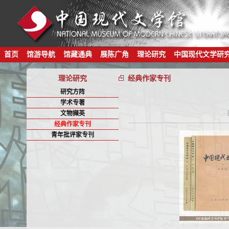
首页
馆游导航
馆藏通典
展陈广角
理论研究
中国现代文学研
理论研究
经典作家专刊
研究方阵
学术专著
文物撷英
经典作家专刊
青年批评家专刊