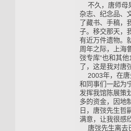
不久，唐师母
杂志、纪念品、
了藏书、手稿，
子。移交那天，
有近万件遗物。就
周年之际，上海鲁
弢专库”也和其他
了，这是我对唐
2003年，在
和同事们一起为
发挥我馆陈展策
多的资金，因地
日，唐弢先生哲
满意，让我很感
唐弢先生离去