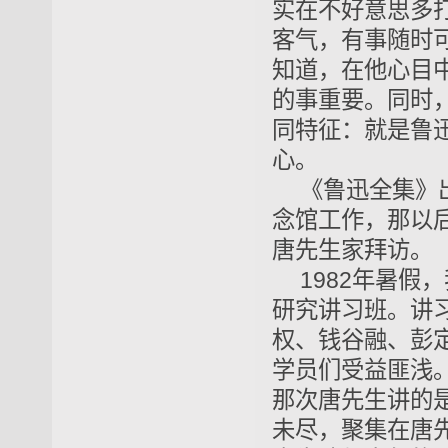
实在不好意思多
客气，有事随时
知道，在他心目
的事重要。同时，
同特征：就是鲁
心。
《鲁迅全集》
念馆工作，那以
唐先生家拜访。
1982年暑
研究讲习班。讲
权、钱谷融、彭
学员们受益匪浅
那次唐先生讲的
未尽，聚集在唐