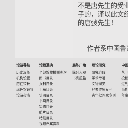
不是唐先生的受
子的，谨以此文
的唐弢先生！
作者系中国鲁
馆游导航
馆藏通典
展陈广角
理论研究
中
历史沿革
全部馆藏模糊查询
陈列大观
研究方阵
丛
机构设置
图书目录
书房揽胜
学术专著
投
历任馆长
报刊目录
文物撷英
过
现任馆领导
手稿目录
经典作家专刊
当
馆游指南
信函目录
青年批评家专刊
年
书画目录
实物目录
照片目录
特藏目录
视频档案资料