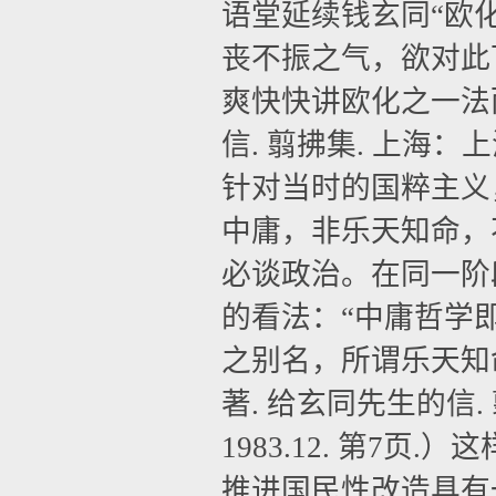
语堂延续钱玄同“欧
丧不振之气，欲对此
爽快快讲欧化之一法
信
.
翦拂集
.
上海：上
针对当时的国粹主义
中庸，非乐天知命，
必谈政治。在同一阶
的看法：“中庸哲学
之别名，所谓乐天知
著
.
给玄同先生的信
.
1983.12.
第
7
页
.
）这
推进国民性改造具有