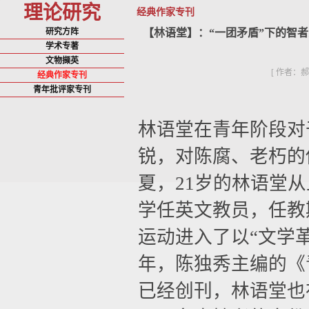
理论研究
经典作家专刊
研究方阵
【林语堂】：“一团矛盾”下的智
学术专著
文物撷英
[ 作者：
经典作家专刊
青年批评家专刊
林语堂在青年阶段对
锐，对陈腐、老朽的
夏，
21
岁的林语堂从
学任英文教员，任教
运动进入了以“文学
年，陈独秀主编的《
已经创刊，林语堂也