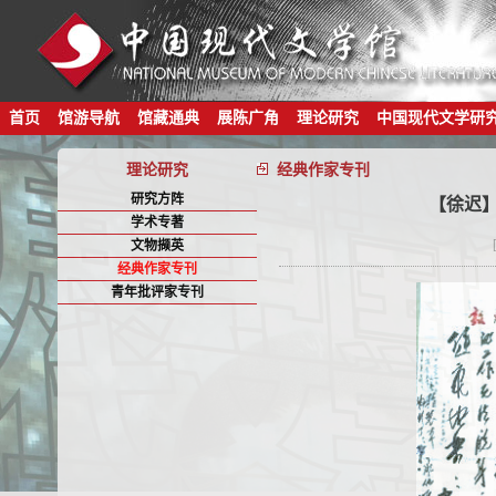
首页
馆游导航
馆藏通典
展陈广角
理论研究
中国现代文学研
理论研究
经典作家专刊
研究方阵
【徐迟
学术专著
文物撷英
经典作家专刊
青年批评家专刊