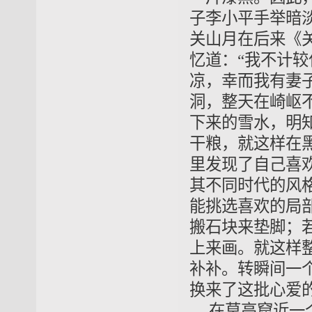
子李小平手举暗
关山月在后来《
忆道：“我不计
凉，幸而我有妻
洞，整天在崎岖
下来的雪水，明
干粮，就这样在
里发现了自己喜
其不同时代的风
能挑选喜欢的局
搬石块来垫脚；
上来画。就这样
补补。转瞬间一
换来了这批心爱的
在莫高窟近一