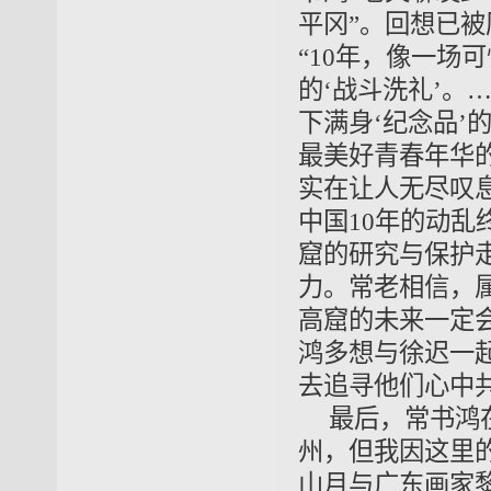
平冈”。回想已被
“10年，像一场
的‘战斗洗礼’。
下满身‘纪念品’
最美好青春年华
实在让人无尽叹息
中国10年的动
窟的研究与保护
力。常老相信，
高窟的未来一定
鸿多想与徐迟一
去追寻他们心中
最后，常书鸿
州，但我因这里的
山月与广东画家