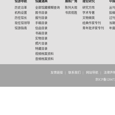
馆游导航
馆藏通典
展陈广角
理论研究
中
历史沿革
全部馆藏模糊查询
陈列大观
研究方阵
丛
机构设置
图书目录
书房揽胜
学术专著
投
历任馆长
报刊目录
文物撷英
过
现任馆领导
手稿目录
经典作家专刊
当
馆游指南
信函目录
青年批评家专刊
年
书画目录
实物目录
照片目录
特藏目录
视频档案资料
音频档案资料
友情链接
|
联系我们
|
网站导航
|
法律声
京ICP备12047