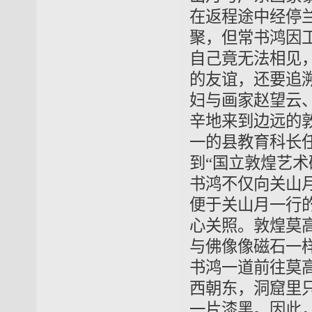
在返程途中经停
聚，但常书鸿因
自己竟无法相见
的友谊，还要追溯
妇与画家赵望云
辛地来到边远的
一的县教育科长
到“国立敦煌艺
书鸿不仅向关山
便于关山月一行
心关照。敦煌莫
与佛像像磁石一
书鸿一道前往莫
西朝东，洞窟里
一片漆黑。因此