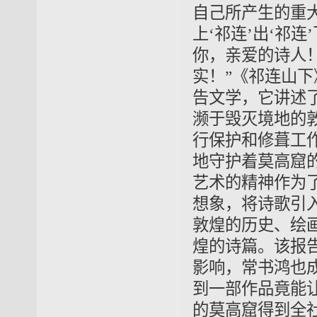
自己所产生的重
上‘祁连’出‘祁
你，亲爱的诗人
实！”《祁连山下
告文学，它讲述
濒于毁灭境地的
行保护和修葺工
地守护着莫高窟
艺术的精神作为
想象，将诗歌引
敦煌的历史、绘
煌的诗篇。该报
影响，常书鸿也
到一部作品竟能
的莫高窟得到全