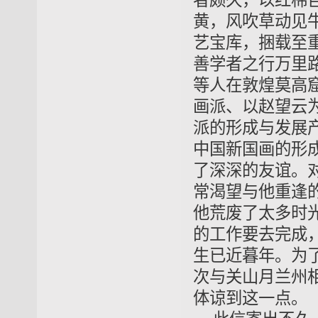
者颇久，以红棉
黄，风吹草动见
艺宝库，捆载至
善学者之行万里
等人在敦煌莫高
画派、以赵望云
派的形成与发展
中国新国画的形
了深深的友谊。
常渴望与他重逢
他荒废了太多时
的工作要去完成
生已近暮年。为
次与关山月兰州
体谅到这一点。