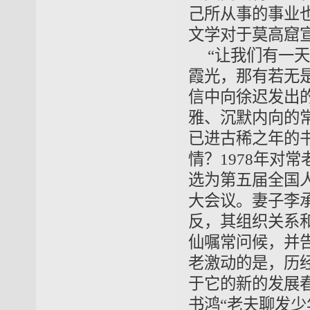
己所从事的事业
文学对于莫高窟
“让我们有一
霞光，那有若无
信中向徐迟发出
雅、沉默内向的
已进古稀之年的
情？1978年对
选为第五届全国
大会议。妻子李承
反，其组织关系
仙嘱常问候，并
老激动的是，历
于它的新的发展
书鸿“老夫聊发