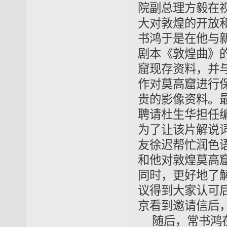
院副总理方毅在
大对敦煌的开放
书鸿于是在他与新
剧本《敦煌曲》
窟现存资料，并
作对莫高窟进行
贵的影像资料。
聘请杜生华担任
为了让该片解说
友徐迟帮忙润色
和他对敦煌莫高
同时，更好地了
议得到大家认可
京看到邀请信后
随后，常书鸿