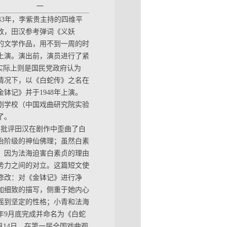
一
943年，李紫贵主持的四维平
改，田汉参考弹词《义妖
的文学作品，用不到一周的时
院上演。演出前，演员进行了紧
实际上则是国民党政府认为
的情况下，以《白蛇传》之名在
钵记》并于1948年上演。
戏剧学校（中国戏曲研究院实验
了。
文，批评田汉在剧作中歪曲了白
治阶级的神仙佛理；虽然白素
，因为法海迫害白素贞的理由
势力之间的对立。这篇短文使
修改：对《金钵记》进行净
加细致的描写，侧重于她内心
摇到坚定的性格；小青和法海
2年9月底完成并命名为《白蛇
11月14日，在第一届全国戏曲观