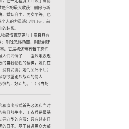
些，在一定程度上冲淡了爱情
向性是它的最大收获：删除与新
由、婚姻自主、男女平等。也
借个人的力量逃出金山寺，前
仙的踪影。
，人物感情表现更加丰富且具有
任务：删除恐怖场面、剔除封建
故事。它最初还带有若干恐怖
得人们同情了……强烈地表现
敢的自我牺牲的精神，她们在
，没有妥协；她们至死不屈；
保存欲望剧烈战斗的情人……
嫉愤的、好斗的。”（《白蛇
容和演出形式首先必须和当时
的抗日战争中，工农兵是最基
动导向型的启蒙：只有赶走日
满的日子。基于普通民众大部