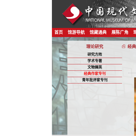
首页
馆游导航
馆藏通典
展陈广角
理论研究
经典
研究方阵
学术专著
文物撷英
经典作家专刊
青年批评家专刊