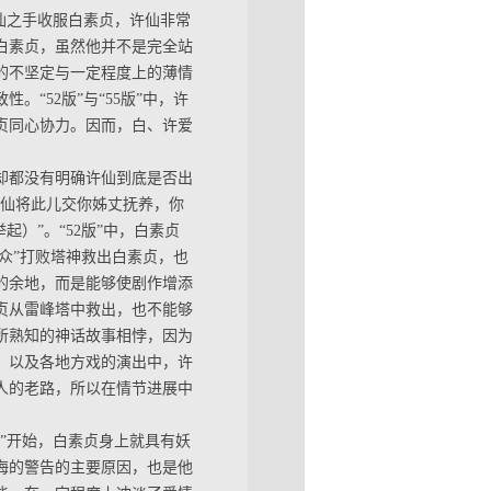
仙之手收服白素贞，许仙非常
白素贞，虽然他并不是完全站
的不坚定与一定程度上的薄情
“52版”与“55版”中，许
贞同心协力。因而，白、许爱
却都没有明确许仙到底是否出
许仙将此儿交你姊丈抚养，你
）”。“52版”中，白素贞
仙众”打败塔神救出白素贞，也
的余地，而是能够使剧作增添
贞从雷峰塔中救出，也不能够
所熟知的神话故事相悖，因为
，以及各地方戏的演出中，许
人的老路，所以在情节进展中
”开始，白素贞身上就具有妖
海的警告的主要原因，也是他