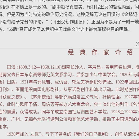
鳞记》在本质上是一致的。“剧中颂扬真善美、鞭打假丑恶的哲理内涵，
解。但是因为当时特定的政治历史情况，这种见解无论在田汉的《金鳞记
都没有给予充分的评论。”（《田汉创作侧记》）正因为不是为了一时一
务，“55版”真正成为了20世纪中国戏曲文学史上最为璀璨夺目的明珠。
（
经 典 作 家 介 绍
田汉 (1898.3.12—1968.12.10)湖南长沙人，字寿昌，曾用笔名伯
随舅父去日本东京高等师范英文系学习，后参加少年中国学会。1920年
集》出版。1921年与郭沫若、成仿吾、郁达夫等组织创造社。1922年回
月刊》，继而组织南国电影剧社，从事话剧创作和演出活动。此时期创作
《获虎之夜》、《苏州夜话》等都充满浪漫主义气息，抒情性强。1927
长，此时与欧阳予倩、周信芳等举办艺术鱼龙会，会上演出他的剧作《名
会的遭遇，获得成功。同年冬成立南国社及南国艺术学院，1928至1929
南京、广州、无锡各地举行话剧公演和其他艺术活动，推动了中国话剧的
剧本。
1930
年加入“左联”，写下了著名的《我们的自己批判》，创作从浪漫