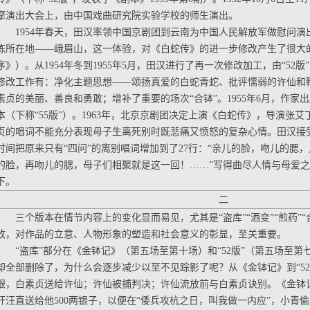
摩演出大会上，由中国戏曲研究院实验学校的师生演出。
1954年春天，田汉率领中国京剧团到云南为中国人民解放军做慰问
炼所在地——峨眉山，这一体验，对《白蛇传》的进一步修改产生了很大
序》）。从1954年冬到1955年5月，田汉进行了再一次修改加工，由“52版
修改工作有：净化主题思想——颂扬真爱的白蛇青蛇、批评懦弱的许仙和
素贞的美丽、善良和勇敢；增补了重要的场次“合钵”。1955年6月，作家
本（下称“55版”）。1963年，北京京剧团决定上演《白蛇传》，导演张艾
贞的唱词不能充分表现母子生离死别时既悲痛又愤怒的复杂心情。田汉接
时间把原来只有“四问”的离别唱词增加到了27行：“亲儿的脸，吻儿的腮
的脸，再吻儿的腮，母子们相聚就是这一回！……”写得曲尽人情与母爱
下。
二
三个版本在情节内容上的变化显而易见，尤其是“盗库”“酒变”“煎药”“
改，对作品的立意、人物形象的塑造和社会意义的彰显，至关重要。
“盗库”部分在《金钵记》（第五场至第十场）和“52版”（第五场至第七
却全部删除了，为什么会逐步减少以至不见踪影了呢？从《金钵记》到“5
银，白素贞送给许仙；许仙被捕判决；许仙流放前与白素贞诀别。《金钵
奸汪直送给他500两银子，以便在“倭兵攻杭之日，叫我做一内应”，小青