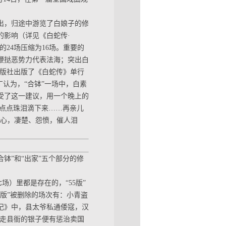
演出，归途中游览了白娘子的修
的影响（详见《白蛇传·
”的24场压缩为16场。重要的
鞭挞恶势力代表法海；突出白
出版社出版了《白蛇传》单行
丁认为，“合钵”一场中，白素
受了这一建议，用一个晚上的
，点点珠泪滴下来……再亲儿
之心，凄楚、怨愤，催人泪
合钵”和“出家”五个部分的修
场）里都是存在的，“55版”
2版”被删除的场次有：小青盗
记》中，县太爷私通倭寇，汉
偷走县衙的银子便有惩治卖国