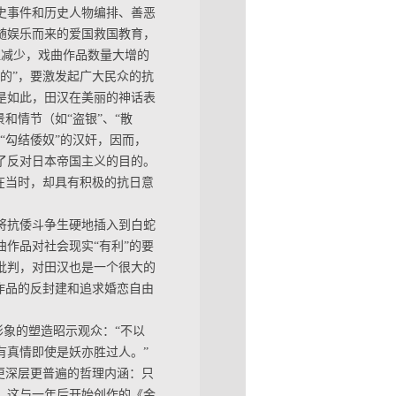
史事件和历史人物编排、善恶
随娱乐而来的爱国救国教育，
显减少，戏曲作品数量大增的
的”，要激发起广大民众的抗
是如此，田汉在美丽的神话表
和情节（如“盗银”、“散
“勾结倭奴”的汉奸，因而，
了反对日本帝国主义的目的。
在当时，却具有积极的抗日意
将抗倭斗争生硬地插入到白蛇
作品对社会现实“有利”的要
的批判，对田汉也是一个很大的
于作品的反封建和追求婚恋自由
物形象的塑造昭示观众：“不以
有真情即使是妖亦胜过人。”
了更深层更普遍的哲理内涵：只
，这与一年后开始创作的《金