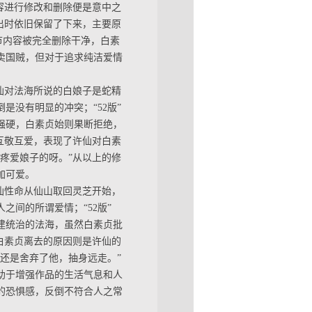
内容进行修改和删除便是意中之
演出时依旧保留了下来，主要原
情节内容被完全删除干净，白素
卖国贼，但对于追求纯洁爱情
仙对法海所说的白娘子是蛇精
是没有明显的冲突；“52版”
强硬，白素贞始则果断拒绝，
的互敬互爱，表现了许仙对白素
疼爱娘子的呀。”从以上的修
加可爱。
仙性命从仙山取回灵芝开始，
间的所谓爱情；“52版”
建统治的法海，虽然白素贞批
劝白素贞离去的原因则是许仙的
还是舍弃了他，抽身远走。”
助于增强作品的生活气息和人
的恐惧感，反倒不符合人之常