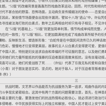
在爱情上摇摆不定的原因；小青作为白素贞的随从和陪衬戏份稍嫌重了一
主题。“52版”的改编背景是轰轰烈烈戏曲改革运动，因而，时代性和倾
时代不甚合拍的野蛮、恐怖场面，主动肩负宣传婚姻法的使命——恋爱自
正因此，某些情节场面便会出现些许漏洞，譬如十八场“逃山”中，许仙凭
去寻找被法海打败的白素贞，数年之后再相会时却只有母子相见，不见许
在“52版”的基础上，“55版”则更加简单利落，情节构成单纯而完整
内在的一致性；与“52版”相比，它更加圆满地完成了戏曲改革所赋予的
糟粕、反映新生活、塑造新形象：“白蛇传是在中国民间流传已久的神话
的色彩，慢慢地才衍变得更美丽，故事的主人公白素贞变得更可爱、更值
了中国人民，特别是妇女追求自由和幸福的不可征服的意志，以及她们勇
远非她们的力量所能抵抗的强暴的压迫者面前竟敢来抵抗，没有丝毫动摇
简直可以说，她们的爱战胜了死……（许仙）代表了忘我无私的爱和自我
（小青）对于朋友是忠实的、坚贞的，她对于敌人，对于压迫者背叛者是
传·序》）
三
抗战时期，文艺界以作品能否为抗战服务为第一追求，戏曲作品的内
的斗争现实紧密结合。这其中有两个方面的问题需要注意，首先，在神圣
本最主要的力量，要激发他们的抗战热情和必胜信心，就必须进行政治行
本侵略者、中华民族获得实际上的独立和解放，中国人民才能过上安宁美