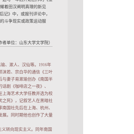
闪耀着田汉阐明真理的新见
·后记》中，或报刊评论中，
地的斗争现实或政策运动服
作者单位：山东大学文学院）
鸿、陈瑜、漱人、汉仙等。1916年
与郭沫若、宗白华的通信《三叶
国后与妻子易漱瑜创办《南国半
的话剧《咖啡店之一夜》、
年在上海艺术大学任教并选为校
优之死》，记叙艺人在黑暗社
年率南国社先后在上海、杭州、
发展。同时期他也创作了大量
主义转向现实主义。同年南国