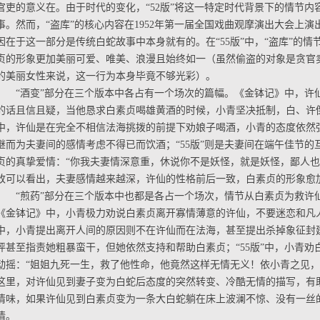
官吏的意义在。由于时代的变化，“52版”将这一特定时代背景下的情节
事。然而，“盗库”的核心内容在1952年第一届全国戏曲观摩演出大会上
因在于这一部分是传统白蛇故事中本身就有的。在“55版”中，“盗库”的
贞的形象更加美丽可爱、唯美、浪漫且始终如一（虽然偷盗的对象是贪官
的美丽女性来说，这一行为本身毕竟不够光彩）。
“酒变”部分在三个版本中各占有一个场次的篇幅。《金钵记》中，许
的话且信且疑，当他恳求白素贞喝雄黄酒的时候，小青坚决抵制，白、许倒
中，许仙是在完全不相信法海挑拨的前提下劝娘子喝酒，小青的态度依然
继而为夫妻间的感情考虑不得已而饮酒；“55版”则是夫妻间在端午佳节
贞的真挚爱情：“你我夫妻情深意重，休说你不是妖怪，就是妖怪，鄙人也
改可以看出，夫妻感情越来越深，许仙的性格前后一致，白素贞的形象愈
“煎药”部分在三个版本中也都是各占一个场次，情节从白素贞为救许
《金钵记》中，小青极力劝说白素贞离开寡情薄意的许仙，不要迷恋和凡人之
中，小青提出离开人间的原因则不在许仙而在法海，甚至提出杀掉象征封
评甚至指责她粗暴蛮干，但她依然支持和帮助白素贞；“55版”中，小青
动摇：“姐姐九死一生，救了他性命，他竟然这样无情无义！依小青之见，
这里，对许仙见到妻子变为白蛇后态度的突然转变、冷酷无情的描写，有
情味，如果许仙见到白素贞变为一条大白蛇躺在床上波澜不惊、没有一丝
情。