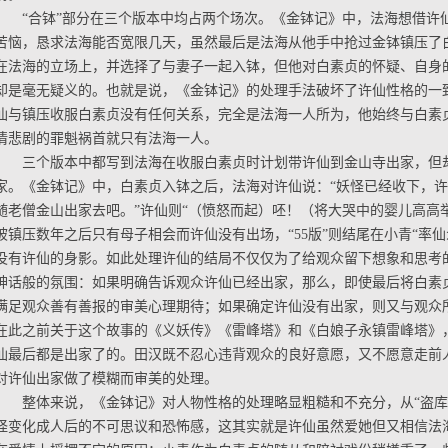
“合钵”部分在三个版本中均占两个场次。《金钵记》中，法海想借许
苦恼，恳求法海能否宽限几天，虽然最后是法海从他手中抢过金钵镇压了
在法海的立场上，并选择了与妻子一起入钵，但他对白素贞的怀疑、自身
却是毫无疑义的。也就是说，《金钵记》的处理手法破坏了许仙性格的一致性。
仙与镇压收服白素贞没有任何关系，完全是法海一人所为，他始终与白素
情悲剧的罪魁祸首就只有法海一人。
三个版本中都写到法海在收服白素贞时计划带许仙到金山寺出家，但
家。《金钵记》中，白素贞入钵之后，法海对许仙说：“妖怪已经收下，
随老僧金山出家去吧。”许仙则“（愤怒而起）呸！（将大哭中的婴儿高高举起
被镇压数年之后只有母子相会而许仙没有出场，“55版”则结尾在小青“率
没有许仙的身影。如此处理许仙的结局不仅仅为了给观众留下想象和思考
神话般的氛围：如果明确告诉观众许仙已经出家，那么，即使最后将白素
满足观众善有善报的审美心理期待；如果确定许仙没有出家，则又与观众
在此之前关于这个故事的《义妖传》《雷峰塔》和《白娘子永镇雷峰塔》
仙最后都是出家了的。田汉既不忍心违背观众的良好意愿，又不愿意走前
对许仙出家做了模糊而审美的处理。
整体来说，《金钵记》对人物性格的处理略显粗糙和不充分，从“盗库
怪变化成人后的不可思议和恐怖感，这其实就是许仙虽然爱她但又相信法