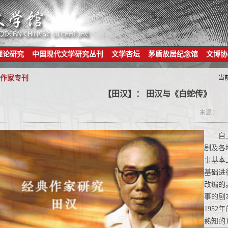
理论研究
中国现代文学研究丛刊
文学杏坛
茅盾故居纪念馆
文博协
作家专刊
当
【田汉】： 田汉与《白蛇传》
来源：
自
剧及各
事基本
基础进
改编的
事的剧
195
熟知的