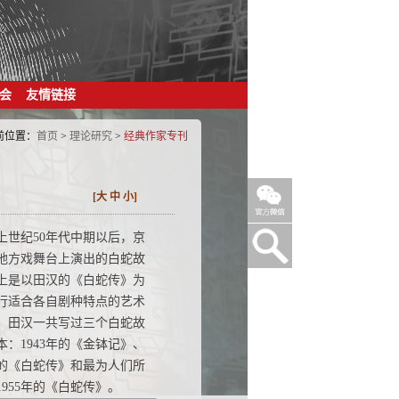
会
友情链接
前位置：
首页
>
理论研究
>
经典作家专刊
[
大
中
小
]
上世纪50年代中期以后，京
地方戏舞台上演出的白蛇故
上是以田汉的《白蛇传》为
行适合各自剧种特点的艺术
。田汉一共写过三个白蛇故
本：1943年的《金钵记》、
2年的《白蛇传》和最为人们所
1955年的《白蛇传》。