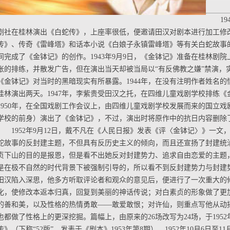
1
剧社在桂林演出《白蛇传》，上座率很低，便邀请田汉对剧本进行加工修
传》、传奇《雷峰塔》和话本小说《白娘子永镇雷峰塔》等有关白蛇故事
间完成了《金钵记》的创作。1943年9月9日，《金钵记》准备在桂林剧
张的排练，并散发广告，但在演出当天却被当局以“有反佛教之嫌”禁演，
《金钵记》对当时的黑暗现实有所暴露。1944年，在没有注明作者姓名
桂林演出两天。1947年，李紫贵受田汉之托，在四维儿童戏剧学校排练《金
1950年，在全国戏剧工作会议上，由四维儿童戏剧学校发展而来的国立
学校的前身）演出了《金钵记》，不过，演出时将原作中的抗日内容删除
1952年9月12日，戴不凡在《人民日报》发表《评〈金钵记〉》一
蛇故事的反封建主题，不但具有反历史主义的倾向，而且还宣扬了封建统
贞下山的目的是报恩，但是看不出她反对封建势力、追求自由恋爱的主题
是在极不自然的时代背景下被强制引导的，所以看不到反封建势力与封建
田汉陷入深思，他多方听取评论者和观众的意见后，便进行了一次重大的
化，使修改本返本归真，回复到美丽的神话传说；对白素贞的形象做了更
的善和美，以及性格的热情勇敢——敢爱敢恨；对许仙，则重点写他从动
也都做了性格上的更深挖掘。篇幅上，由原来的26场改写为24场，于195
传》（下称“52版”，发表于《剧本》1953年第8期）。1952年10月6日至