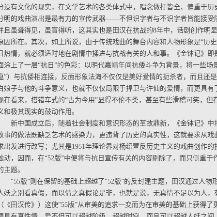
分没有文化的现实，在文学艺术的各类体式中，唱念做打皆全、偏重于历
分明的戏曲演出是最有力的宣传武器——不但识字者与不识字者皆能接受
并且虽聋得见，虽盲得听，这其实也是田汉在抗战的8年中，话剧创作明
原因所在。其次，如上所说，由于传统戏曲的舞台内容和人物形象是“历史
日热情，就必须适时地在剧情中揉进与抗战有关的人和事。《金钵记》即
面涂上了一层“抗日”的色彩：以明代嘉靖年间抗倭斗争为背景，将一些场景
瘟”）与抗倭相连接，反面形象法海不仅仅是美好爱情的扼杀者，而且还是
白娘子与他的斗争意义，也就不仅仅局限于捍卫与许仙的爱情，而更具有
现在看来，搭错车式的“古为今用”显得不伦不类，甚至有些滑稽可笑，但
义和极其现实的鼓动作用。
新中国成立后，随着社会制度和意识形态的革故鼎新，《金钵记》中
故事的做法既缺乏艺术的感染力，更违背了历史的真实性，这就要求从戏曲
求出发进行改写；尤其是1951年理论界对杨绍萱反历史主义的戏曲创作
触动，因而，在“52版”中便将与抗日宣传有关的内容剔除了，而只侧重
的主题。
“55版”则在保留的基础上超越了“52版”的反封建主题，田汉通过人
人妖之别看真假，而以情之真假论是非，也就是说，无真情不足以为人，
（《田汉传》）这使“55版”从审美的追求一变而为在审美的基础上获得
要具有真性情，爱不但可以超越阶级、超越时空，而且可以超越人妖之间