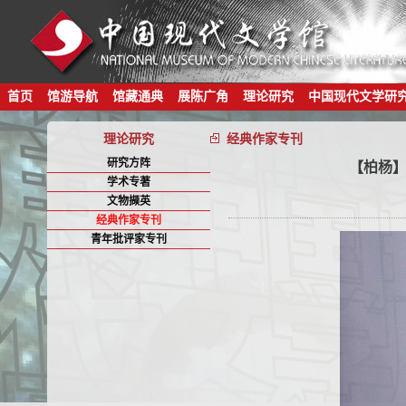
首页
馆游导航
馆藏通典
展陈广角
理论研究
中国现代文学研
理论研究
经典作家专刊
研究方阵
【柏杨】
学术专著
文物撷英
经典作家专刊
青年批评家专刊