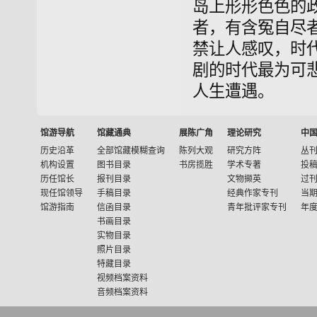
岛上形形色色的
者，有含冤自尽
禁让人感叹，时
剧的时代最为可
人生遭遇。
馆游导航
馆藏通典
展陈广角
理论研究
中
历史沿革
全部馆藏模糊查询
陈列大观
研究方阵
丛
机构设置
图书目录
书房揽胜
学术专著
投
历任馆长
报刊目录
文物撷英
过
现任馆领导
手稿目录
经典作家专刊
当
馆游指南
信函目录
青年批评家专刊
年
书画目录
实物目录
照片目录
特藏目录
视频档案资料
音频档案资料