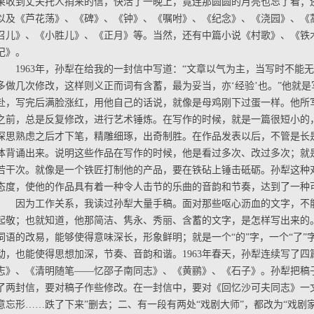
果收到丈夫托人捎来的信，快活了一晚上，竟连那圆圆的月亮也忘了看；
以及《芦花荡》、《碑》、《钟》、《嘱咐》、《纪念》、《浇园》、《
召儿》、《小胜儿》、《正月》等。当然，还有中篇小说《村歌》、《铁
记》。
1963年，孙犁在给我的一封信中写道：“文章以气为主，当写时不能
多做几次修改，这样则义正而词有含蓄，最为妥当，亦‘经验’也。”他就
赴，写完后满脸涨红，用他自己的话说，就像是母鸡刚下过蛋一样。他所
之前，总是反复修改，进行艺术锤炼。在写作的时候，就是一篇很短小的
深思熟虑之后才下笔，精雕细琢，出奇制胜。在作品发表以后，不管是长
体背诵出来。说明这些作品在写作的时候，他是看过多次、改过多次；就
若干次。就像是一个铁匠打制他的产品，要在铁砧上锤击砥砺。孙犁这种
态度，使他的作品具有着一种令人击节的乐曲的音韵和节奏，达到了一种
因为工作关系，我读过孙犁大量手稿。面对那些呕心沥血的文字，不
起敬；也就知道，他那简洁、隽永、秀丽、含蓄的文字，是怎样写出来的
词语的改易，能够使得意味深长，形象鲜明；就是一个“的”字，一个“了”
动，也能使得思想加深，节奏、音韵和谐。1963年春天，孙犁连续写了
志》、《清明随笔——忆邵子南同志》、《黄鹂》、《石子》。孙犁把稿
了两封信，要对稿子作些修改。在一封信中，要对《回忆沙可夫同志》一
意忘形……跌了下来”删去；二、有一段有两处“戏剧大师”，都改为“戏剧