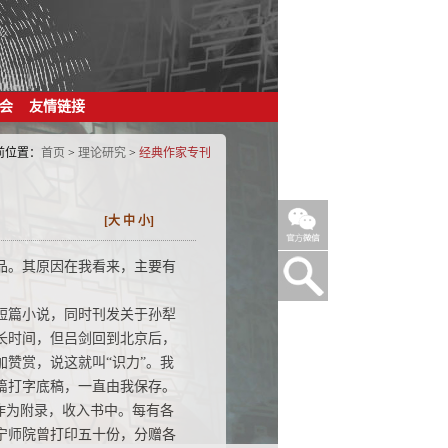
会
友情链接
前位置：
首页
>
理论研究
>
经典作家专刊
[
大
中
小
]
品。其原因在我看来，主要有
等短篇小说，同时刊发关于孙犁
长时间，但吕剑回到北京后，
赞赏，说这就叫“识力”。我
篇打字底稿，一直由我保存。
章作为附录，收入书中。每有各
宁师院曾打印五十份，分赠各