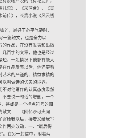
还有家喻户晓的《荷花淀》，
蒿儿梁》、《采蒲台》、《吴
木前传》，长篇小说《风云初
无锋芒，最好于心平气静时，
是写一篇短文，也是全力以
写的作品，在没有发表和出版
，几百字的文章，他也是经过
是短，一般情况下他都有能大
是在作品发表以后，他还要看
对艺术的严谨的、精益求精的
可以叫做诗的优美的境界。
能不对他写作的认真态度肃然
。不要说一句话的增删，一个
字，甚或是一个标点符号的调
四篇散文——《回忆沙可夫同
子寄给我以后，接着又给我写
文作两处改动，一、“最后得
家”。在另一封信中，附着两