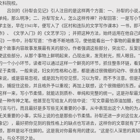
文科院校。
吕剑的《孙犁会见记》引人注目的是这样两个方面：一、孙犁的小说
单纯，那么明净；二、孙犁写女人，怎么这样传神？孙犁回答：一是写小
学主张，早在1941年，便写入了《区村和连队的文学写作课本》一书，
作》、《文学入门》的《文艺学习》；并把这种方法，始终运用在他自己
习》一书中，孙犁写道：“作者不断地练习，使他能看出一个事物的最重
整个故事内容故事发展最有关的部分。作者强调这些部分，突出它，反复
使这些部分，从那个事物上鲜明起来，凸现出来，发亮射光，照人眼目。
的一个小小环节，读者可以通过这样一个鲜亮的环节，抓住整条环链，看
至于柔情，一般来说，妇女的性格和心思，都是通过很微细的动作、很含
来说，或是容易忽视，或是因为司空见惯，习以为常，而不予注意。但是
些，捕捉住这些，并且格外予以重视；再加上联想，这个很微细的东西，
这样一来，写小节柔情，就能达到质朴、单纯和完整的统一。这是孙犁最
是一种传神之笔。他甚至在写给友人的信中说：“写文章最怕添油加醋，
的言与行。而且最好是多写些无关重要的小事，从中表现出这个人物的为
无关重要的小事，实际上说的也是那些小节柔情。孙犁还进一步对这位友
像记），最好把你见到的我性格上的缺点也写进去，这样你的文章就有了
颂，那样是站不住脚的。这是我对你最有用的建议。”这是引人深思的真
处，与众不同之处。