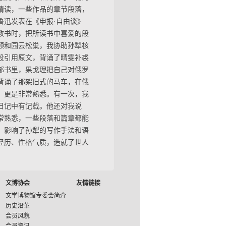
精读，一些作品的章节段落，
鲁迅发表在《申报·自由谈》
教书时，把所读书中喜爱的段
在颐和园云松巢，我协助孙犁核
段引用原文，背诵了晴雯补裘
部书里，果戈理把自己对俄罗
背诵了那架旧式的马车，在俄
，更是非常熟悉。有一次，我
日记中有记载。他还对我说
常熟悉，一些段落和篇章都能
，影响了孙犁的写作手法和语
经历、性格气质，造就了世人
文博协会
友情链接
文学博物馆专委会简介
历史沿革
会员风貌