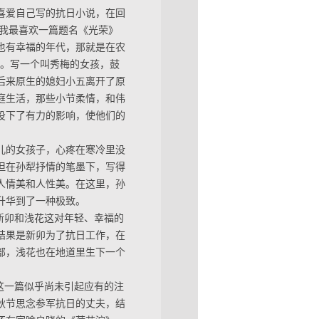
喜爱自己写的抗日小说，在回
，我最喜欢一篇题名《光荣》
也有幸福的年代，那就是在农
篇。写一个叫秀梅的女孩，鼓
后来原生的媳妇小五离开了原
庭生活，那些小节柔情，和伟
投下了有力的影响，使他们的
儿的女孩子，心疼在寒冷里没
但在孙犁抒情的笔墨下，写得
人情美和人性美。在这里，孙
升华到了一种极致。
新卯和浅花这对年轻、幸福的
结果是新卯为了抗日工作，在
部，浅花也在地道里生下一个
这一篇似乎尚未引起应有的注
秋节思念参军抗日的丈夫，结