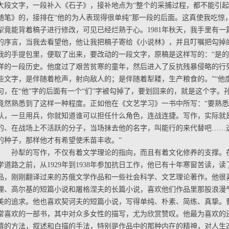
大段文字，一段补入《石子》，接补地点为“整个的采捕过程，都不能引起
随笔》的，接排在“他的为人表现得很单纯”那一段的后面。这真使我吃惊
犁竟能背着稿子进行修改，可见已经烂熟于心。1981年秋天，我手里有
的序言，当我去看望他，他让我把稿子寄给《小说林》，并且叮嘱把勾掉
我的手提包里，便取了出来，要改动的一段文字，原稿是这样写的：“是
样的一段历史。他度过了艰苦贫寒的童年，然后进入了反抗残暴侵略的行
些文字，是伴随着枪声，射向敌人的；是伴随着犁耧，生产粮食的。”“他
句，在“他”字的后面有一个“们”字被勾掉了，要划回来的，就是这个字。
竟然熟悉到了这样一种程度。正如他在《文艺学习》一书中所写：“要熟
队，一旦用兵，你就知道谁可以担任什么角色，连战连捷。写作，实际就
的、在战场上不活跃的分子，当场抹去他的名字，叫能行的来代替吧……
的种子，那样他才有希望使禾苗丰收。”
孙犁的写作，不仅有着文学理论的指向，而且有着文化修养的支撑。
学道路之前，从1929年到1938年参加抗日工作，他已有十年寒窗苦读，读
品，刚刚翻译过来的苏俄文学作品和一些社会科学、文艺理论著作。他很
理、高尔基的短篇小说和屠格涅夫的长篇小说，喜欢他们作品里那股浪漫
美的追求。他也喜欢契诃夫的短篇小说，写得单纯、朴素、简练、真挚。
常喜欢的一部书，其中对众多女性的描写，尤为欣赏赞叹。他最为喜欢的
情的方法，叙述和白描的手法，特别是作品中的那种内在的精神，对人生