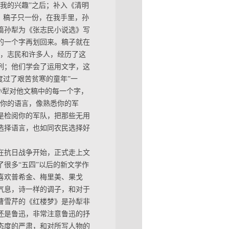
我的兴趣”之后；补入《清明
，稿子只一份，在我手里，孙
一篇孙犁为《张志民小说选》写
的一个字再划回来。稿子就在
的，志民和许多人，经历了这
列；他们学会了运用文字，这
度过了艰苦贫寒的童年”一
孙犁对他文稿中的每一个字，
悉你的语言，像熟悉你的军
是检阅你的军队，把那些无用
选择语言，也如同农民选择好
在抗日战争开始，正式走上文
了很多“五四”以后的新文学作
喜欢普希金、梅里美、果戈
气息，诗一样的调子，和对于
曹雪芹的《红楼梦》是孙犁非
还是鲁迅，非常注意鲁迅的抒
态度的严肃，和对所写人物的