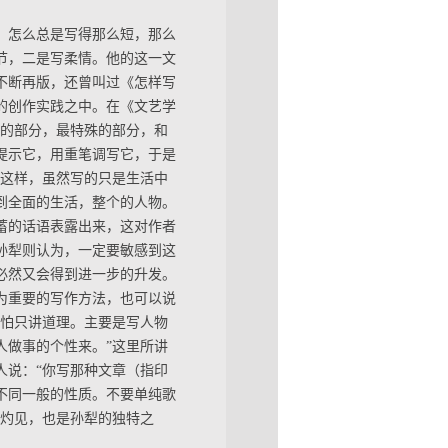
，怎么总是写得那么短，那么
节，二是写柔情。他的这一文
即不断再版，还曾叫过《怎样写
的创作实践之中。在《文艺学
要的部分，最特殊的部分，和
提示它，用重笔调写它，于是
”这样，虽然写的只是生活中
到全面的生活，整个的人物。
蓄的话语表露出来，这对作者
孙犁则认为，一定要敏感到这
必然又会得到进一步的升发。
为重要的写作方法，也可以说
也怕只讲道理。主要是写人物
人做事的个性来。”这里所讲
人说：“你写那种文章（指印
不同一般的性质。不要单纯歌
知灼见，也是孙犁的独特之