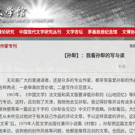
理论研究
中国现代文学研究丛刊
文学杏坛
茅盾故居纪念馆
文博协
作家专刊
当
【孙犁】：我看孙犁的写与读
来源：
无论是广大的普通读者，还是众多的专业作家，都非常喜爱孙犁的作
这样两点：一是审美欣赏价值；二是写作示范意义。
1963年，《中国文学》法文版和英文版要译载孙犁的《山地回忆》
的专访。这时，吕剑到了天津，我陪他去见孙犁。我记得好像并没有谈多
很快便寄来一篇近五千字的《孙犁会见记》中文打字底稿。孙犁看后，大加
还从未听见过他对于有关自己作品的评论文章，予以这样高度的评价。这
“文革”后，1979年人民文学出版社重印小说集《村歌》，孙犁把这篇文
地来访，谈到他的创作风格等问题，他都是推荐吕剑的文章。也因此，辽