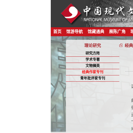
首页
馆游导航
馆藏通典
展陈广角
理论研究
经典
研究方阵
学术专著
文物撷英
经典作家专刊
青年批评家专刊