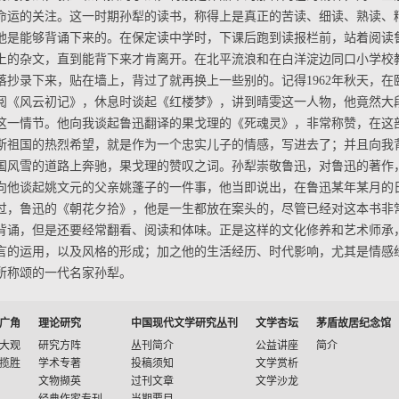
命运的关注。这一时期孙犁的读书，称得上是真正的苦读、细读、熟读、
他是能够背诵下来的。在保定读中学时，下课后跑到读报栏前，站着阅读
上的杂文，直到能背下来才肯离开。在北平流浪和在白洋淀边同口小学校
落抄录下来，贴在墙上，背过了就再换上一些别的。记得1962年秋天，
阅《风云初记》，休息时谈起《红楼梦》，讲到晴雯这一人物，他竟然大
这一情节。他向我谈起鲁迅翻译的果戈理的《死魂灵》，非常称赞，在这
斯祖国的热烈希望，就是作为一个忠实儿子的情感，写进去了；并且向我
国风雪的道路上奔驰，果戈理的赞叹之词。孙犁崇敬鲁迅，对鲁迅的著作
向他谈起姚文元的父亲姚蓬子的一件事，他当即说出，在鲁迅某年某月的
过，鲁迅的《朝花夕拾》，他是一生都放在案头的，尽管已经对这本书非
背诵，但是还要经常翻看、阅读和体味。正是这样的文化修养和艺术师承
言的运用，以及风格的形成；加之他的生活经历、时代影响，尤其是情感
所称颂的一代名家孙犁。
广角
理论研究
中国现代文学研究丛刊
文学杏坛
茅盾故居纪念馆
大观
研究方阵
丛刊简介
公益讲座
简介
揽胜
学术专著
投稿须知
文学赏析
文物撷英
过刊文章
文学沙龙