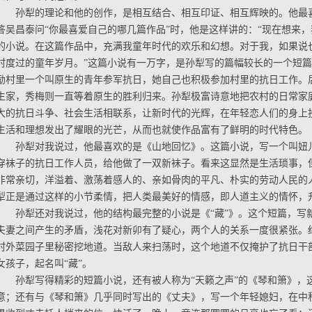
孙犁的理论和他的创作，是相互结合、相互印证、相互辉映的。他最
答吴昌泰问“你最喜爱自己的哪几篇作品”时，他是这样讲的：“现在想来
的小说。在这篇作品中，充满我童年时代的欢乐和幻想。对于我，如果说
村度过的童年岁月。”这篇小说有一万字，是孙犁写的篇幅较长的一个短
励村里一个叫原生的青年参军抗日，她自己也积极参加村里的抗日工作。
生家，秀梅则一直等着原生的胜利归来。孙犁极富诗意地把农村的日常家
大的抗日斗争、社会生活相联系，让新时代的光辉，在年轻恋人们的身上
生活和理想发出了耀眼的光芒，从而也就使作品富有了鲜明的时代特色。
孙犁对我说过，他最喜欢的是《山地回忆》。这篇小说，写一个叫妞
穿袜子的抗日工作人员，给他做了一双新袜子。看来这显然是生活琐事，
非常亲切，洋溢着、激荡着感人的、亲如骨肉的平凡、朴实的劳动人民的
犁正是通过这样的小节柔情，把人类最美好的情感，即人道主义的情怀，
孙犁还对我说过，他的结构最完整的小说是《“藏”》。这个短篇，写
夫妻之间产生的矛盾，浅花对新卯有了疑心，两个人的关系一度很紧张。
村外菜园子里秘密挖地道。当敌人来扫荡时，这个地道不仅掩护了抗日干
女孩子，起名叫“藏”。
孙犁写得精彩的短篇小说，还有被人称为“天籁之声”的《琴和箫》，
意；还有与《琴和箫》几乎同时写出的《丈夫》，写一个年轻媳妇，在中