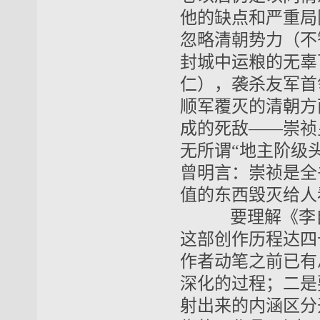
他的缺点和严重局
忽略清朝势力（不
封城中运粮的无辜
仁），袭杀友军首
顺军覆灭的清朝方
成的死敌——崇祯
无所谓“地主阶级
曾明言：崇祯是全
值的东西毁灭给人
要理解《李自
这部创作历程达四
作者动笔之前已有
深化的过程；二是
射出来的内涵区分