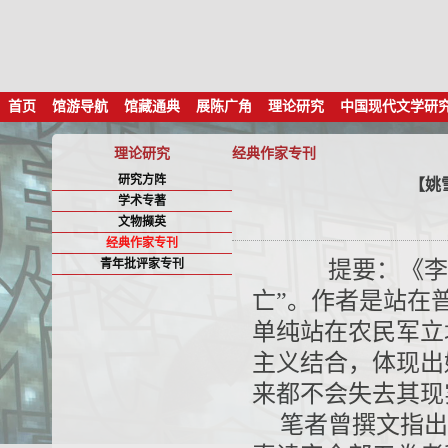
首页
馆游导航
馆藏通典
展陈广角
理论研究
中国现代文学研
理论研究
经典作家专刊
研究方阵
【姚
学术专著
文物撷英
经典作家专刊
青年批评家专刊
提要：《李自
亡”。作者是站在
单纯站在农民军立
主义结合，体现出
来都不会失去其现
笔者曾撰文指出