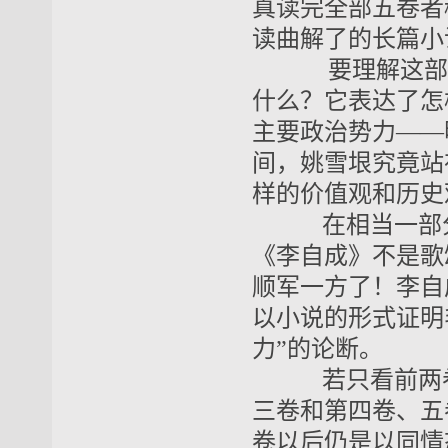
真读完全部五卷者
读曲解了的长篇小
要理解这部巨
什么？它表达了怎
主要政治势力——
间，姚雪垠究竟站
样的价值观和历史
在相当一部分
《李自成》不是歌
顺军一方了！李自
以小说的形式证明
力”的论断。
若只看前两卷
三卷和第四卷、五
卷以后仍是以同情