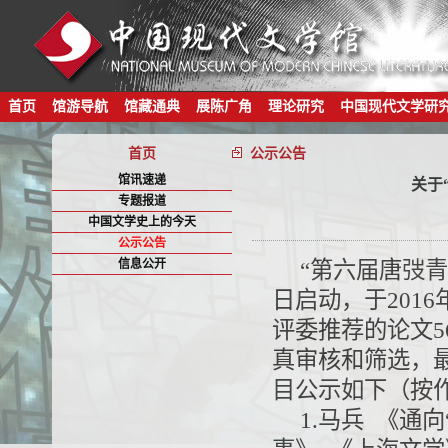
首页
馆游导航
馆藏通典
展陈广角
理论研究
中国现代文学研
首页
公示公告
馆讯速递
关于
专题报道
中国文学史上的今天
公示公告
信息公开
“第六届唐弢青
日启动，于201
评委推荐的论文
真审核和筛选，
目公示如下（按
1.马兵 《通