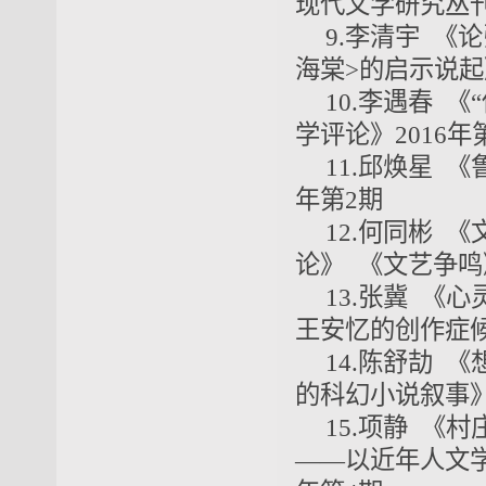
现代文学研究丛刊
9.李清宇 《
海棠>的启示说起
10.李遇春 
学评论》2016年
11.邱焕星 
年第2期
12.何同彬 
论》 《文艺争鸣》
13.张冀 《
王安忆的创作症候
14.陈舒劼 
的科幻小说叙事》
15.项静 《
——以近年人文学