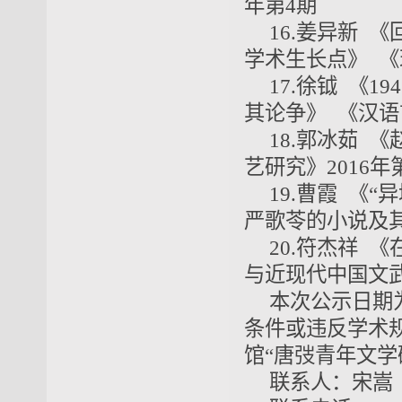
年第4期
16.姜异新 
学术生长点》 《
17.徐钺 《1
其论争》 《汉语
18.郭冰茹 
艺研究》2016年
19.曹霞 《
严歌苓的小说及其
20.符杰祥 
与近现代中国文武
本次公示日期为
条件或违反学术
馆“唐弢青年文学
联系人：宋嵩