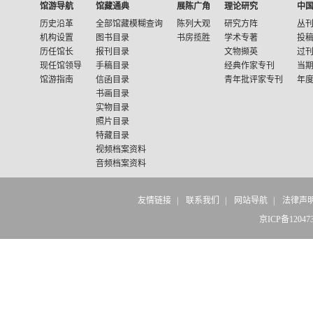
馆游导航
馆藏通典
展陈广角
理论研究
中
历史沿革
全部馆藏模糊查询
陈列大观
研究方阵
丛
机构设置
图书目录
书房揽胜
学术专著
投
历任馆长
报刊目录
文物撷英
过
现任馆领导
手稿目录
经典作家专刊
当
馆游指南
信函目录
青年批评家专刊
年
书画目录
实物目录
照片目录
特藏目录
视频档案资料
音频档案资料
友情链接
|
联系我们
|
网站导航
|
法律声
京ICP备12047