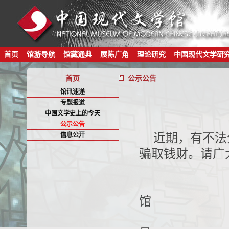
首页
馆游导航
馆藏通典
展陈广角
理论研究
中国现代文学研
首页
公示公告
馆讯速递
专题报道
中国文学史上的今天
公示公告
信息公开
近期，有不法
骗取钱财。请广
中
馆
20