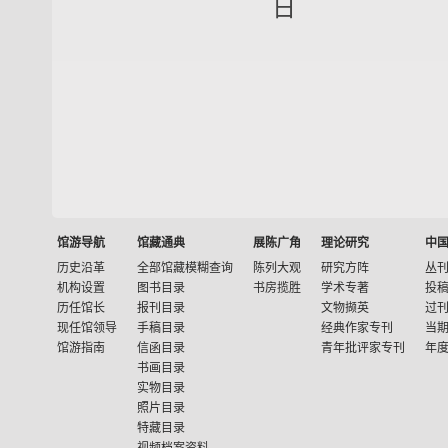
日
馆游导航
馆藏通典
展陈广角
理论研究
中
历史沿革
全部馆藏模糊查询
陈列大观
研究方阵
丛
机构设置
图书目录
书房揽胜
学术专著
投
历任馆长
报刊目录
文物撷英
过
现任馆领导
手稿目录
经典作家专刊
当
馆游指南
信函目录
青年批评家专刊
年
书画目录
实物目录
照片目录
特藏目录