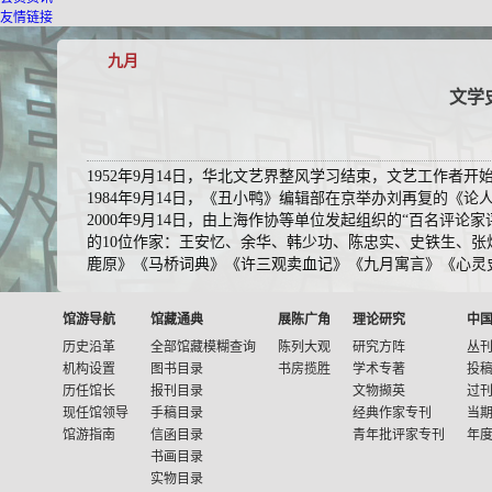
友情链接
九月
文学史
1952年9月14日，华北文艺界整风学习结束，文艺工作者
1984年9月14日，《丑小鸭》编辑部在京举办刘再复的《
2000年9月14日，由上海作协等单位发起组织的“百名评论家
的10位作家：王安忆、余华、韩少功、陈忠实、史铁生、张
鹿原》《马桥词典》《许三观卖血记》《九月寓言》《心灵
馆游导航
馆藏通典
展陈广角
理论研究
中
历史沿革
全部馆藏模糊查询
陈列大观
研究方阵
丛
机构设置
图书目录
书房揽胜
学术专著
投
历任馆长
报刊目录
文物撷英
过
现任馆领导
手稿目录
经典作家专刊
当
馆游指南
信函目录
青年批评家专刊
年
书画目录
实物目录