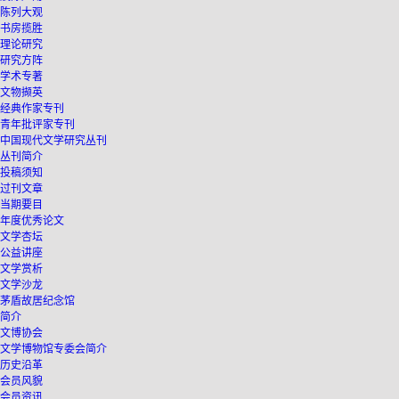
陈列大观
书房揽胜
理论研究
研究方阵
学术专著
文物撷英
经典作家专刊
青年批评家专刊
中国现代文学研究丛刊
丛刊简介
投稿须知
过刊文章
当期要目
年度优秀论文
文学杏坛
公益讲座
文学赏析
文学沙龙
茅盾故居纪念馆
简介
文博协会
文学博物馆专委会简介
历史沿革
会员风貌
会员资讯