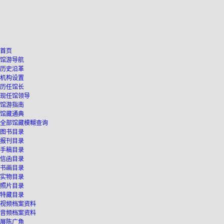
首页
馆游导航
历史沿革
机构设置
历任馆长
现任馆领导
馆游指南
馆藏通典
全部馆藏模糊查询
图书目录
报刊目录
手稿目录
信函目录
书画目录
实物目录
照片目录
特藏目录
视频档案资料
音频档案资料
展陈广角