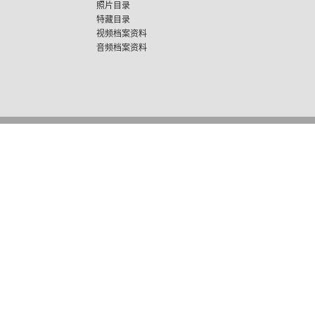
照片目录
特藏目录
视频档案资料
音频档案资料
友情链接
|
联系我们
|
网站导航
|
法律声
京ICP备12047