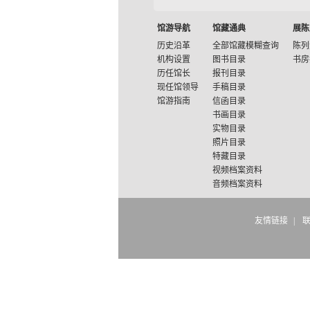
馆游导航
馆藏通典
展陈
历史沿革
全部馆藏模糊查询
陈列
机构设置
图书目录
书房
历任馆长
报刊目录
现任馆领导
手稿目录
馆游指南
信函目录
书画目录
实物目录
照片目录
特藏目录
视频档案资料
音频档案资料
友情链接
|