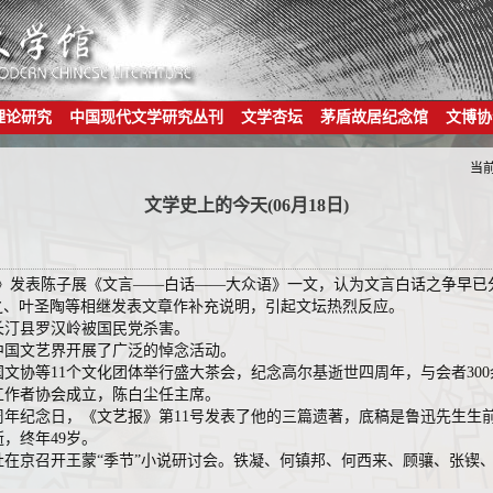
理论研究
中国现代文学研究丛刊
文学杏坛
茅盾故居纪念馆
文博协
当
文学史上的今天(06月18日)
自由谈》发表陈子展《文言——白话——大众语》一文，认为文言白话之争早
之、叶圣陶等相继发表文章作补充说明，引起文坛热烈反应。
建长汀县罗汉岭被国民党杀害。
逝。中国文艺界开展了广泛的悼念活动。
、中国文协等11个文化团体举行盛大茶会，纪念高尔基逝世四周年，与会者30
电影工作者协会成立，陈白尘任主席。
义18周年纪念日，《文艺报》第11号发表了他的三篇遗著，底稿是鲁迅先生生
逝，终年49岁。
出版社在京召开王蒙“季节”小说研讨会。铁凝、何镇邦、何西来、顾骧、张