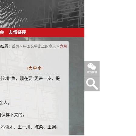
会
友情链接
前位置：
首页
>
中国文学史上的今天
>
六月
[
大
中
小
]
已分过胜负，现在要“更进一步，提
0余人。
前保存下来的。
锲、冯骥才、王一川、陈染、王朔、