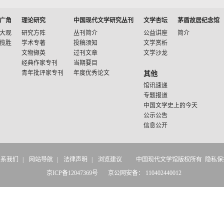
广角
理论研究
中国现代文学研究丛刊
文学杏坛
茅盾故居纪念馆
大观
研究方阵
丛刊简介
公益讲座
简介
揽胜
学术专著
投稿须知
文学赏析
文物撷英
过刊文章
文学沙龙
经典作家专刊
当期要目
青年批评家专刊
年度优秀论文
其他
馆讯速递
专题报道
中国文学史上的今天
公示公告
信息公开
联系我们
|
网站导航
|
法律声明
|
浏览建议
中国现代文学馆版权所有 隐私保
京ICP备12047369号
京公网安备： 110402440012